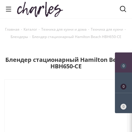
Главная
-
Каталог
-
Техника для кухни и дома
-
Техника для кухни
-
Блендеры
-
Блендер стационарный Hamilton Beach HBH650-CЕ
Блендер стационарный Hamilton Beach
HBH650-CЕ
0
0
0