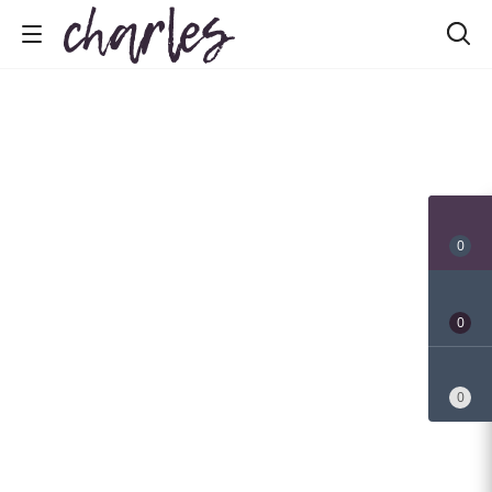
0
0
0