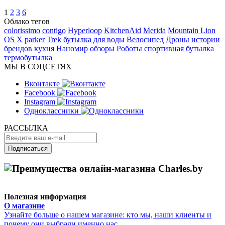
1
2
3
6
Облако тегов
colorissimo
contigo
Hyperloop
KitchenAid
Merida
Mountain Lion
OS X
parker
Trek
бутылка для воды
Велосипед
Дроны
истории
брендов
кухня
Наномир
обзоры
Роботы
спортивная бутылка
термобутылка
МЫ В СОЦСЕТЯХ
Вконтакте
Facebook
Instagram
Одноклассники
РАССЫЛКА
Подписаться
Полезная информация
О магазине
Узнайте больше о нашем магазине: кто мы, наши клиенты и
почему они выбрали именно нас.